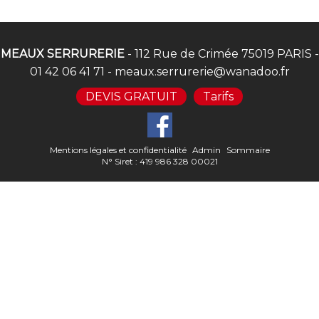
MEAUX SERRURERIE
- 112 Rue de Crimée 75019 PARIS -
01 42 06 41 71
-
meaux.serrurerie@wanadoo.fr
DEVIS GRATUIT
Tarifs
Mentions légales et confidentialité
Admin
Sommaire
N° Siret : 419 986 328 00021